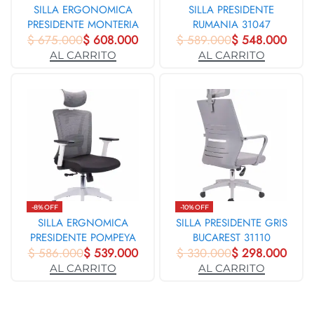
SILLA ERGONOMICA
SILLA PRESIDENTE
PRESIDENTE MONTERIA
RUMANIA 31047
$
675.000
31680
$
608.000
$
589.000
$
548.000
AL CARRITO
AL CARRITO
-8% OFF
-10% OFF
SILLA ERGNOMICA
SILLA PRESIDENTE GRIS
PRESIDENTE POMPEYA
BUCAREST 31110
$
MCO BLANCO 31184
586.000
$
539.000
$
330.000
$
298.000
AL CARRITO
AL CARRITO