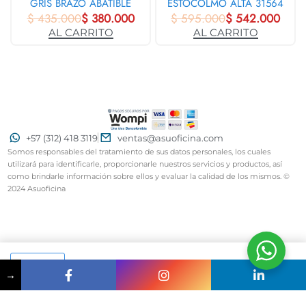
GRIS BRAZO ABATIBLE
ESTOCOLMO ALTA 31564
$
435.000
3840
$
380.000
$
595.000
$
542.000
AL CARRITO
AL CARRITO
+57 (312) 418 3119
ventas@asuoficina.com
Somos responsables del tratamiento de sus datos personales, los cuales
utilizará para identificarle, proporcionarle nuestros servicios y productos, así
como brindarle información sobre ellos y evaluar la calidad de los mismos. ©
2024 Asuoficina
AL CARRITO
→