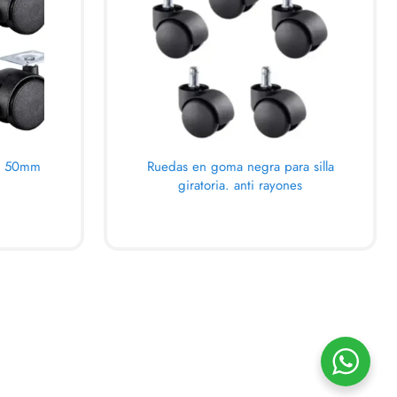
la 50mm
Ruedas en goma negra para silla
giratoria. anti rayones
AL CARRITO
VIEW
QUICKVIEW