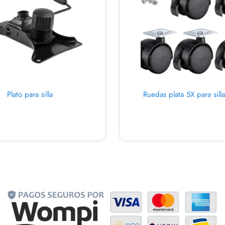
Plato para silla
Ruedas plata 5X para sil
ARRITO
AL CARRITO
QUICKVIEW
QUICK