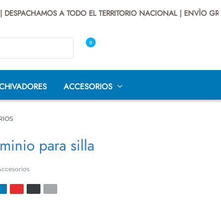
DESPACHAMOS A TODO EL TERRITORIO NACIONAL | ENVÌO GRATI
0
CHIVADORES
ACCESORIOS
RIOS
minio para silla
DE
SILLAS
SILLAS
SILLAS
Accesorios
O
INTERLOCUTOR
OPERATIVAS
UNIVERSITARIAS
LLAS GAMER
CUEROTEX
SILLAS SECRETARIA
AS