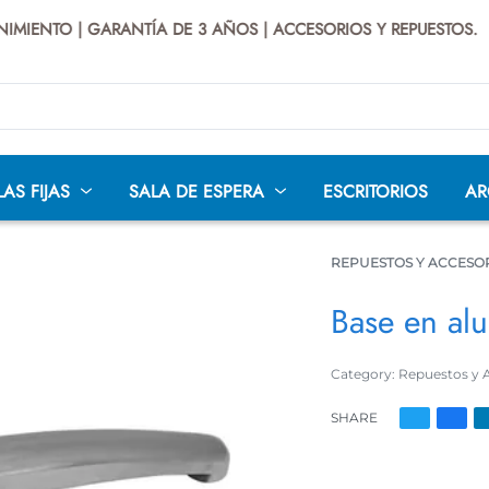
IENTO | GARANTÍA DE 3 AÑOS | ACCESORIOS Y REPUESTOS.
| 
LAS FIJAS
SALA DE ESPERA
ESCRITORIOS
AR
REPUESTOS Y ACCESO
Base en alu
LÁSTICAS
SILLAS BAR
SILLAS CAJERO
SILLAS 
Category:
Repuestos y 
TEATR
AS
SILLAS
PREMIUM
SI
SHARE
INDUSTRIALES