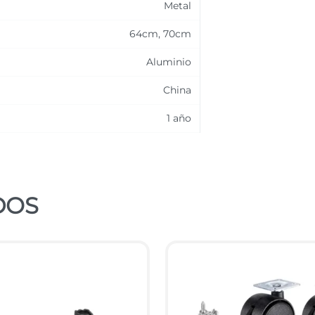
Metal
64cm
,
70cm
Aluminio
China
1 año
DOS