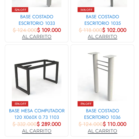
-12% OFF
-14% OFF
BASE COSTADO
BASE COSTADO
ESCRITORIO 1033
ESCRITORIO 1035
$
124.000
$
109.000
$
118.000
$
102.000
AL CARRITO
AL CARRITO
-13% OFF
-11% OFF
BASE MESA COMPUTADOR
BASE COSTADO
120 X060X 0.73 1103
ESCRITORIO 1036
$
332.000
$
289.000
$
124.000
$
110.000
AL CARRITO
AL CARRITO