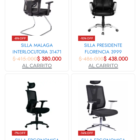
-8% OFF
-10% OFF
SILLA MALAGA
SILLA PRESIDENTE
INTERLOCUTORA 31471
FLORENCIA 3999
$
415.000
$
380.000
$
486.000
$
438.000
AL CARRITO
AL CARRITO
-7% OFF
-14% OFF