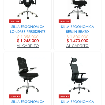
-8% OFF
-8% OFF
SILLA ERGONOMICA
SILLA ERGONOMICA
LONDRES PRESIDENTE
BERLIN BRAZO
$
1.358.000
3882
GRADUABLE 3734
$
1.600.000
$
1.245.000
$
1.470.000
AL CARRITO
AL CARRITO
-17% OFF
-6% OFF
SILLA ERGONOMICA
SILLA ERGONOMICA