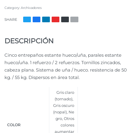
Category:
Archivadores
SHARE
DESCRIPCIÓN
Cinco entrepaños estante hueco/uña, parales estante
hueco/uña. 1 refuerzo / 2 refuerzos. Tornillos zincados,
cabeza plana. Sistema de uña / hueco. resistencia de 50
kg. / 55 kg. Dispersos en área total.
Gris claro
(tornado)
,
Gris oscuro
(nopal)
,
Ne
gro
,
Otros
COLOR
colores
aumentar