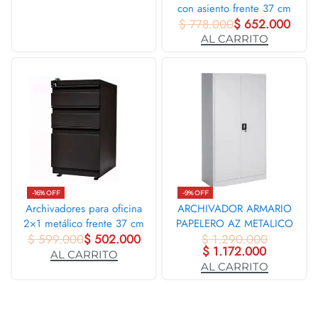
con asiento frente 37 cm
$
778.000
$
652.000
AL CARRITO
-16% OFF
-9% OFF
Archivadores para oficina
ARCHIVADOR ARMARIO
2×1 metálico frente 37 cm
PAPELERO AZ METALICO
$
599.000
$
502.000
$
1.290.000
1005
$
1.172.000
AL CARRITO
AL CARRITO