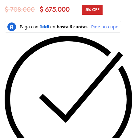
$
708.000
$
675.000
-5% OFF