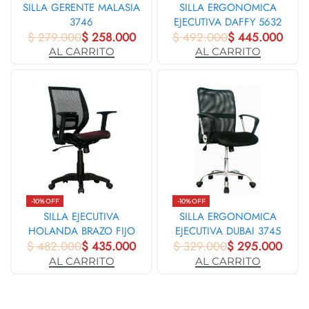
SILLA GERENTE MALASIA
SILLA ERGONOMICA
3746
EJECUTIVA DAFFY 5632
$
279.000
$
258.000
$
492.000
$
445.000
AL CARRITO
AL CARRITO
-10% OFF
-10% OFF
SILLA EJECUTIVA
SILLA ERGONOMICA
HOLANDA BRAZO FIJO
EJECUTIVA DUBAI 3745
$
482.000
31420
$
435.000
$
329.000
$
295.000
AL CARRITO
AL CARRITO