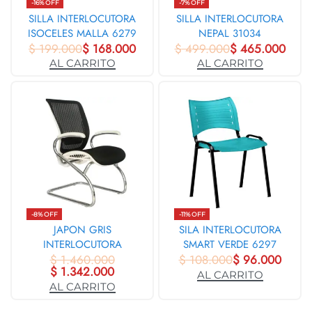
-16% OFF
-7% OFF
SILLA INTERLOCUTORA
SILLA INTERLOCUTORA
ISOCELES MALLA 6279
NEPAL 31034
$
199.000
$
168.000
$
499.000
$
465.000
AL CARRITO
AL CARRITO
-8% OFF
-11% OFF
JAPON GRIS
SILA INTERLOCUTORA
INTERLOCUTORA
SMART VERDE 6297
$
1.460.000
$
108.000
$
96.000
$
1.342.000
AL CARRITO
AL CARRITO