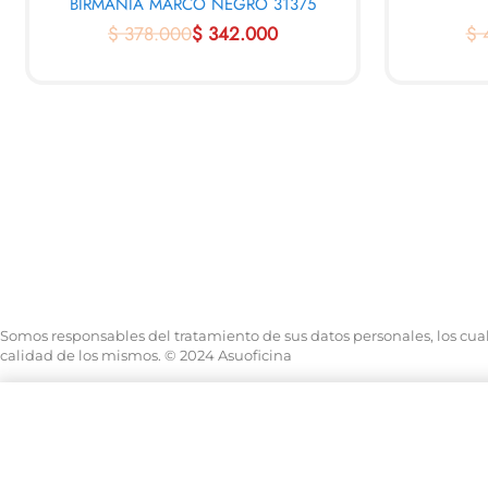
BIRMANIA MARCO NEGRO 31375
$
378.000
$
342.000
$
4
AL CARRITO
AL C
QUICKVIEW
Somos responsables del tratamiento de sus datos personales, los cuales
calidad de los mismos. © 2024 Asuoficina
SILLA ERGONOMICA EJECUTIV