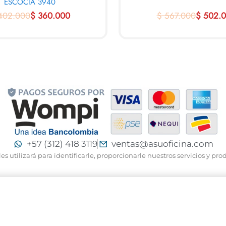
ESCOCIA 3940
02.000
$
360.000
$
567.000
$
502.0
ARRITO
AL CARRITO
QUICKVIEW
QUICK
+57 (312) 418 3119
ventas@asuoficina.com
 utilizará para identificarle, proporcionarle nuestros servicios y pro
A KYOTO 31643
$
344.000
$
318.000