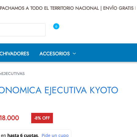
HAMOS A TODO EL TERRITORIO NACIONAL | ENVÌO GRATIS EN B
0
CHIVADORES
ACCESORIOS
›
EJECUTIVAS
GONOMICA EJECUTIVA KYOTO
DE
SILLAS
SILLAS
SILLAS
O
INTERLOCUTOR
OPERATIVAS
UNIVERSITARIAS
LLAS GAMER
CUEROTEX
SILLAS SECRETARIA
AS
18.000
-8% OFF