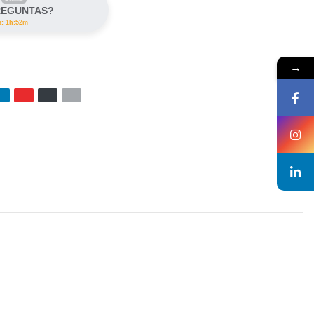
REGUNTAS?
s: 1h:52m
→