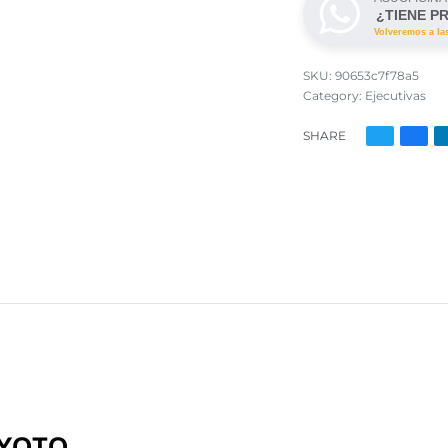
¿TIENE P
Volveremos a la
90653c7f78a5
Category:
Ejecutivas
SHARE