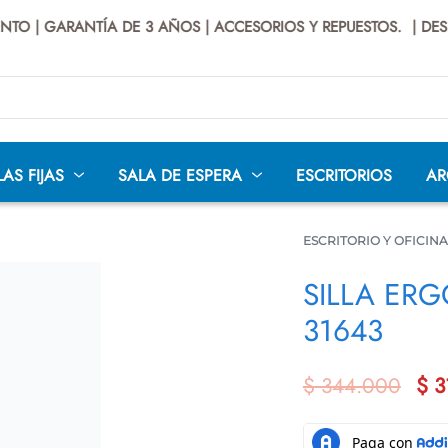
| GARANTÍA DE 3 AÑOS | ACCESORIOS Y REPUESTOS.
| DESPAC
LAS FIJAS
SALA DE ESPERA
ESCRITORIOS
AR
ESCRITORIO Y OFICINA
SILLA ER
31643
LÁSTICAS
SILLAS BAR
SILLAS CAJERO
SILLAS 
TEATR
$
397.000
$
356.000
AS
SILLAS
PREMIUM
SI
$
344.000
$
3
INDUSTRIALES