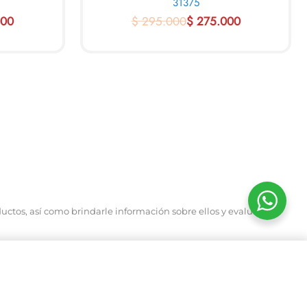
31375
00
$
295.000
$
275.000
AL CARRITO
VIEW
QUICKVIEW
ductos, así como brindarle información sobre ellos y evaluar la
$
$
397.000
294.000
$
$
35
26
AL CARRITO
IN STOCK