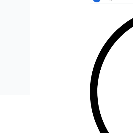
$
294.000
$
265.000