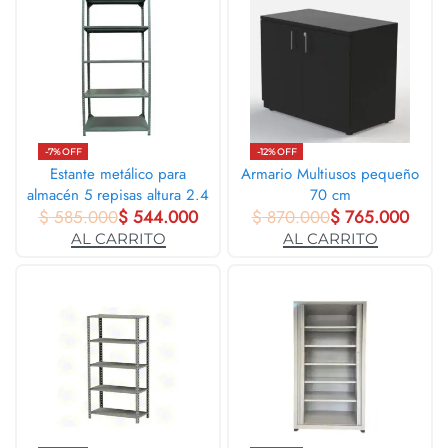
-7% OFF
-12% OFF
Estante metálico para
Armario Multiusos pequeño
almacén 5 repisas altura 2.4
70 cm
$
585.000
mt
$
544.000
$
870.000
$
765.000
AL CARRITO
AL CARRITO