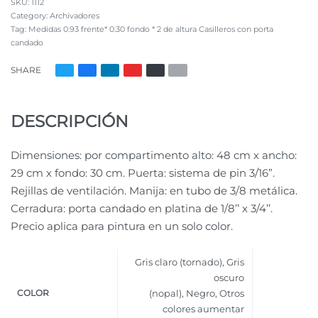
1112
Category:
Archivadores
Tag:
Medidas 0.93 frente* 0.30 fondo * 2 de altura Casilleros con porta
candado
SHARE
DESCRIPCIÓN
Dimensiones: por compartimento alto: 48 cm x ancho:
29 cm x fondo: 30 cm. Puerta: sistema de pin 3/16”.
Rejillas de ventilación. Manija: en tubo de 3/8 metálica.
Cerradura: porta candado en platina de 1/8’’ x 3/4’’.
Precio aplica para pintura en un solo color.
Gris claro (tornado)
,
Gris
oscuro
COLOR
(nopal)
,
Negro
,
Otros
colores aumentar