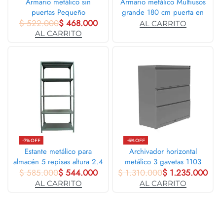
Armario metálico sin
Armario metálico Multiusos
puertas Pequeño
grande 180 cm puerta en
$
522.000
$
468.000
madera
AL CARRITO
AL CARRITO
-7% OFF
-6% OFF
Estante metálico para
Archivador horizontal
almacén 5 repisas altura 2.4
metálico 3 gavetas 1103
$
585.000
mt
$
544.000
$
1.310.000
$
1.235.000
AL CARRITO
AL CARRITO