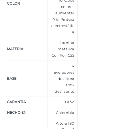
ro
,
Otros
COLOR
colores
aumentar
7%
,
Pintura
electrostátic
a
Lamina
MATERIAL
metálica
Coll Roll C22
4
niveladores
BASE
de altura
anti-
deslizante
GARANTÍA
1 año
HECHO EN
Colombia
Altura 180