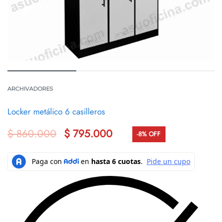
ARCHIVADORES
Locker metálico 6 casilleros
$
860.000
$
795.000
-8% OFF