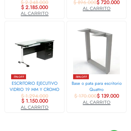
$
2.248.000
$
896.000
$
720.000
$
2.185.000
AL CARRITO
AL CARRITO
-11% OFF
-18% OFF
ESCRITORIO EJECUTIVO
Base o pata para escritorio
VIDRIO 19 MM Y CROMO
Quattro
$
1.294.000
33701
$
170.000
$
139.000
$
1.150.000
AL CARRITO
AL CARRITO