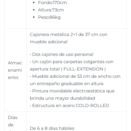
Fondo:170cm
Altura:73cm
Peso:86kg
Cajonera metálica 2×1 de 37 cm con
mueble adicional
• Dos cajones de uso personal
• Un cajón para carpetas colgantes con
Almac
apertura total ( FULL-EXTENSION )
enami
• Mueble adicional de 53 cm de ancho con
ento:
un entrepaño graduable en altura
• Pintura inoxidable electroestática que
brinda una mayor durabilidad
• Estructura en acero COLD-ROLLED
Días
de
De 6 a 8 días hábiles