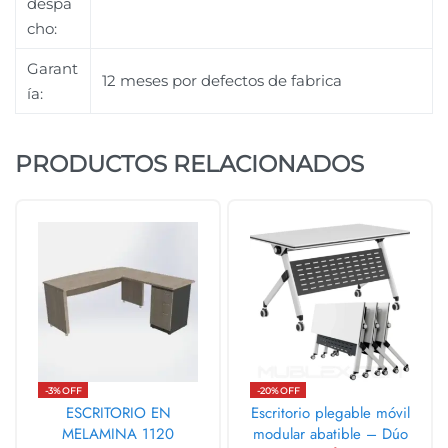
despa
cho:
Garant
12 meses por defectos de fabrica
ía:
PRODUCTOS RELACIONADOS
-3% OFF
-20% OFF
ESCRITORIO EN
Escritorio plegable móvil
MELAMINA 1120
modular abatible – Dúo