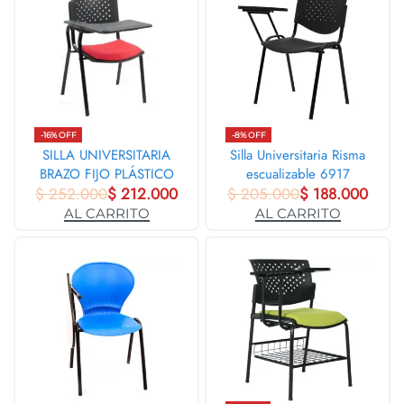
-16% OFF
-8% OFF
SILLA UNIVERSITARIA
Silla Universitaria Risma
BRAZO FIJO PLÁSTICO
escualizable 6917
$
252.000
6913
$
212.000
$
205.000
$
188.000
AL CARRITO
AL CARRITO