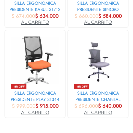
SILLA ERGONOMICA
SILLA ERGONOMICA
PRESIDENTE KABUL 31712
PRESIDENTE SINCRO
$
674.000
$
634.000
AUSTRALIA BASE CROMO
$
660.000
$
584.000
3958
AL CARRITO
AL CARRITO
-8% OFF
-8% OFF
SILLA ERGONOMICA
SILLA ERGONOMICA
PRESIDENTE PLAY 31344
PRESIDENTE CHANTAL
$
999.000
$
915.000
$
696.000
BLANCO 31212
$
640.000
AL CARRITO
AL CARRITO