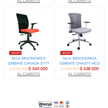
AL CARRITO
AL CARRITO
-4% OFF
-9% OFF
SILLA ERGONOMICA
SILLA ERGONOMICA
GERENTE CANADA 31171
GERENTE CHALETT MCO
$
572.000
$
549.000
BLANCO BASE CROMO
$
698.000
$
638.000
31262
AL CARRITO
AL CARRITO