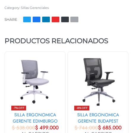
Category:
Sillas Gerenciales
SHARE
PRODUCTOS RELACIONADOS
-7% OFF
-8% OFF
SILLA ERGONOMICA
SILLA ERGONOMICA
GERENTE EDIMBURGO
GERENTE BUDAPEST
$
538.000
31229
$
499.000
$
744.000
GERENTE 31069
$
685.000