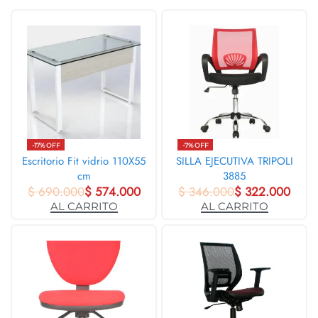
-17% OFF
-7% OFF
Escritorio Fit vidrio 110X55
SILLA EJECUTIVA TRIPOLI
cm
3885
$
690.000
$
574.000
$
346.000
$
322.000
AL CARRITO
AL CARRITO