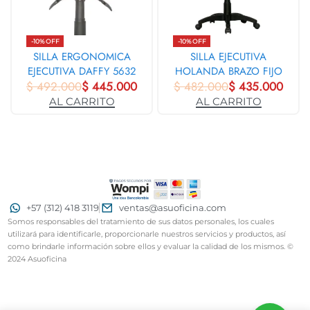
-10% OFF
-10% OFF
SILLA ERGONOMICA
SILLA EJECUTIVA
EJECUTIVA DAFFY 5632
HOLANDA BRAZO FIJO
$
492.000
$
445.000
$
482.000
31420
$
435.000
AL CARRITO
AL CARRITO
+57 (312) 418 3119
ventas@asuoficina.com
Somos responsables del tratamiento de sus datos personales, los cuales
utilizará para identificarle, proporcionarle nuestros servicios y productos, así
como brindarle información sobre ellos y evaluar la calidad de los mismos. ©
2024 Asuoficina