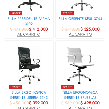
-13% OFF
-13% OFF
SILLA PRESIDENTE PARMA
SILLA GERENTE SEUL 3744
3102
$
471.000
$
412.000
$
374.000
$
325.000
AL CARRITO
AL CARRITO
-11% OFF
-12% OFF
SILLA ERGONOMICA
SILLA ERGONOMICA
GERENTE LIBERIA 3743
GERENTE BRUSELAS
$
450.000
$
399.000
$
569.000
BLANCA 31384
$
498.000
AL CARRITO
AL CARRITO