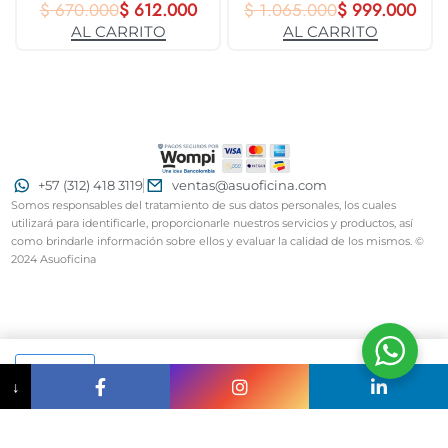
$
670.000
3718
$
612.000
$
1.065.000
31688
$
999.000
AL CARRITO
AL CARRITO
+57 (312) 418 3119
ventas@asuoficina.com
Somos responsables del tratamiento de sus datos personales, los cuales
utilizará para identificarle, proporcionarle nuestros servicios y productos, así
como brindarle información sobre ellos y evaluar la calidad de los mismos. ©
2024 Asuoficina
AL CARRITO
↓