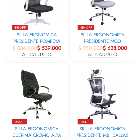
-8% OFF
-15% OFF
SILLA ERGNOMICA
SILLA ERGONOMICA
PRESIDENTE POMPEYA
PRESIDENTE MCO
$
MCO BLANCO 31184
586.000
$
539.000
$
BLANCO POLO 3-1188
750.000
$
638.000
AL CARRITO
AL CARRITO
-9% OFF
-6% OFF
SILLA ERGONOMICA
SILLLA ERGONOMICA
CUERINA CROMO ALTA
PRESIDENTE MB. DALLAS