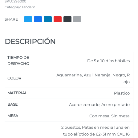
296000
Category:
Tandem
SHARE
DESCRIPCIÓN
TIEMPO DE
De 5 a 10 días hábiles
DESPACHO
Aguamarina
,
Azul
,
Naranja
,
Negro
,
R
COLOR
ojo
MATERIAL
Plastico
BASE
Acero cromado
,
Acero pintado
MESA
Con mesa
,
Sin mesa
2 puestos
,
Patas en media luna en
tubo elíptico de 62×31 mm CAL 16