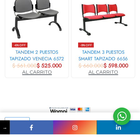
-6% OFF
-9% OFF
TANDEM 2 PUESTOS
TANDEM 3 PUESTOS
TAPIZADO VENECIA 6572
SMART TAPIZADO 6656
$
561.000
$
525.000
$
660.000
$
598.000
AL CARRITO
AL CARRITO
+57 (312) 418 3119
ventas@asuoficina.com
AL CARRITO
→
Somos responsables del tratamiento de sus datos personales, los cuales
utilizará para identificarle, proporcionarle nuestros servicios y productos, así
como brindarle información sobre ellos y evaluar la calidad de los mismos. ©