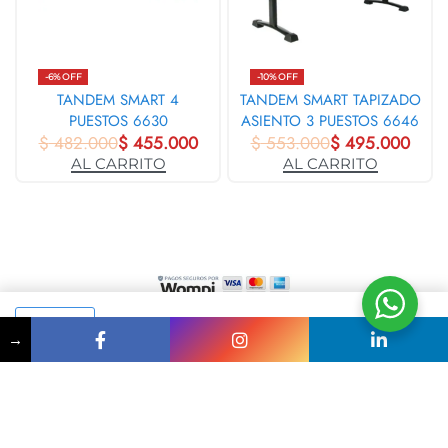
-6% OFF
-10% OFF
TANDEM SMART 4
TANDEM SMART TAPIZADO
PUESTOS 6630
ASIENTO 3 PUESTOS 6646
$
482.000
$
455.000
$
553.000
$
495.000
AL CARRITO
AL CARRITO
+57 (312) 418 3119
ventas@asuoficina.com
AL CARRITO
→
Somos responsables del tratamiento de sus datos personales, los cuales
utilizará para identificarle, proporcionarle nuestros servicios y productos, así
como brindarle información sobre ellos y evaluar la calidad de los mismos. ©
2024 Asuoficina