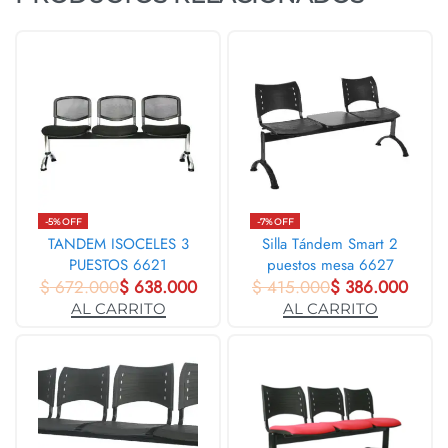
-5% OFF
-7% OFF
TANDEM ISOCELES 3
Silla Tándem Smart 2
PUESTOS 6621
puestos mesa 6627
$
672.000
$
638.000
$
415.000
$
386.000
AL CARRITO
AL CARRITO