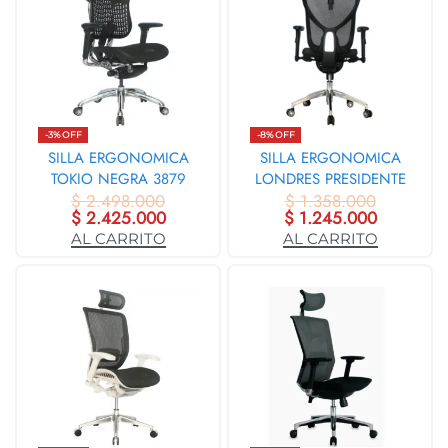
-3% OFF
-8% OFF
SILLA ERGONOMICA
SILLA ERGONOMICA
TOKIO NEGRA 3879
LONDRES PRESIDENTE
$
2.498.000
$
1.358.000
3882
$
2.425.000
$
1.245.000
AL CARRITO
AL CARRITO