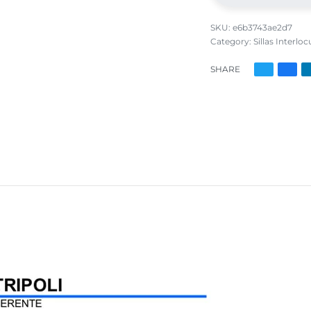
e6b3743ae2d7
Category:
Sillas Interlo
SHARE