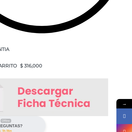
NTIA
ARRITO
→
Offline
REGUNTAS?
s: 5h:56m