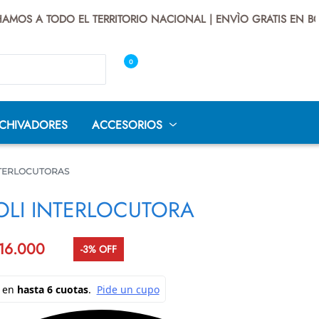
S A TODO EL TERRITORIO NACIONAL | ENVÌO GRATIS EN BOGO
0
CHIVADORES
ACCESORIOS
NTERLOCUTORAS
POLI INTERLOCUTORA
DE
SILLAS
SILLAS
SILLAS
16.000
-3% OFF
O
INTERLOCUTOR
OPERATIVAS
UNIVERSITARIAS
LLAS GAMER
CUEROTEX
SILLAS SECRETARIA
AS