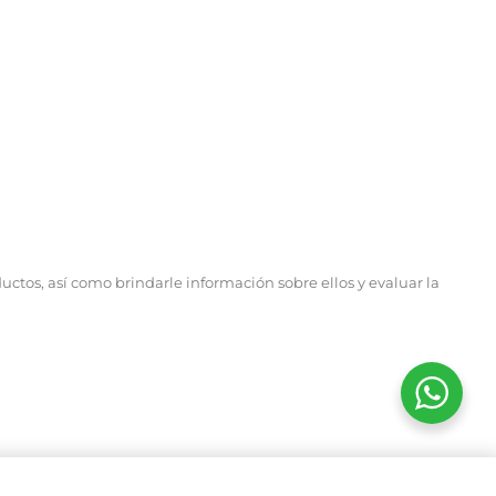
ductos, así como brindarle información sobre ellos y evaluar la
$
$
326.000
424.000
$
$
30
39