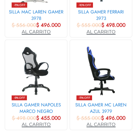
-11% OFF
-10% OFF
SILLA MAC LAREN GAMER
SILLA GAMER FERRARI
3978
3973
$
556.000
$
496.000
$
555.000
$
498.000
AL CARRITO
AL CARRITO
-9% OFF
-11% OFF
SILLA GAMER NAPOLES
SILLA GAMER MC LAREN
MARCO NEGRO
AZUL 3979
$
498.000
BRILLANTE 3966
$
455.000
$
555.000
$
496.000
AL CARRITO
AL CARRITO