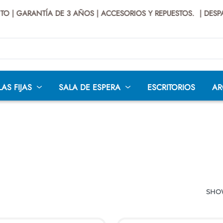
| GARANTÍA DE 3 AÑOS | ACCESORIOS Y REPUESTOS.
| DESPACH
LAS FIJAS
SALA DE ESPERA
ESCRITORIOS
AR
LÁSTICAS
SILLAS BAR
SILLAS CAJERO
SILLAS 
TEATR
AS
SILLAS
PREMIUM
SI
SHO
INDUSTRIALES