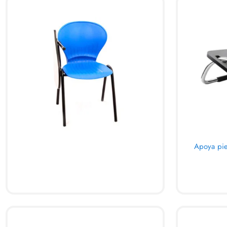
Apoya pie
AL CARRITO
AL C
QUICKVIEW
DESCANSAPIES
TANDEM