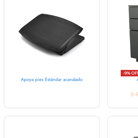
-9% OF
Apoya pies Estándar acanalado
$
5
AL CARRITO
AL C
QUICKVIEW