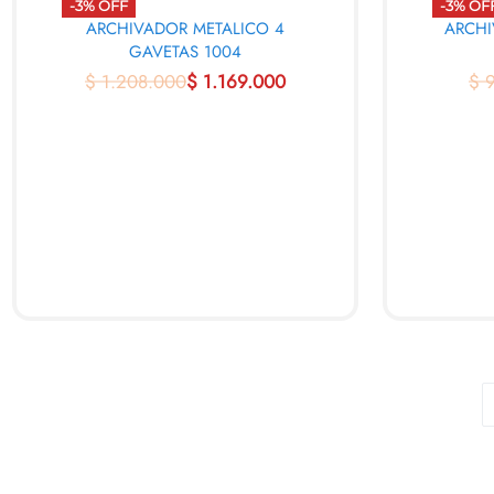
-3% OFF
-3% OF
ARCHIVADOR METALICO 4
ARCHI
GAVETAS 1004
$
1.208.000
$
1.169.000
$
9
AL CARRITO
AL C
QUICKVIEW