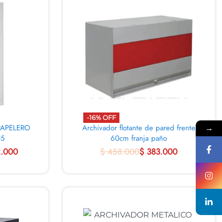
-16% OFF
→
PAPELERO
Archivador flotante de pared frente
05
60cm franja paño
.000
$
458.000
$
383.000
AL CARRITO
VIEW
QUICKVIEW