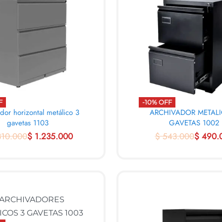
F
-10% OFF
dor horizontal metálico 3
ARCHIVADOR METALI
gavetas 1103
GAVETAS 1002
310.000
$
1.235.000
$
543.000
$
490.
ARRITO
AL CARRITO
QUICKVIEW
QUICK