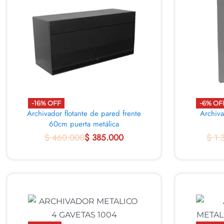
-16% OFF
-6% OF
Archivador flotante de pared frente
Archiva
60cm puerta metálica
$
460.000
$
385.000
$
1.
AL CARRITO
AL C
QUICKVIEW