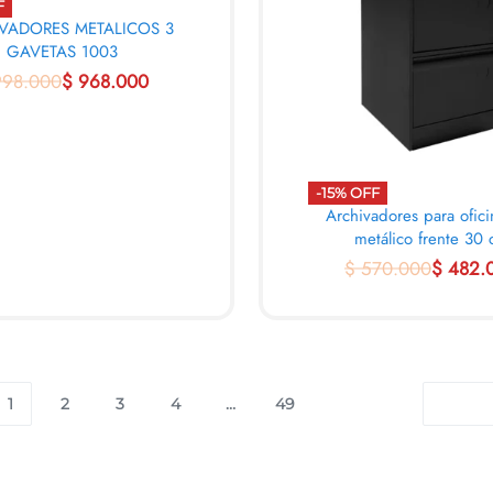
F
VADORES METALICOS 3
GAVETAS 1003
98.000
$
968.000
ARRITO
QUICKVIEW
-15% OFF
Archivadores para ofic
metálico frente 30
$
570.000
$
482.
AL CARRITO
QUICK
1
2
3
4
…
49