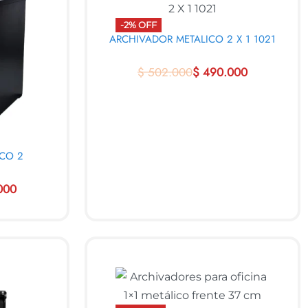
-2% OFF
ARCHIVADOR METALICO 2 X 1 1021
$
502.000
$
490.000
AL CARRITO
QUICKVIEW
CO 2
000
VIEW