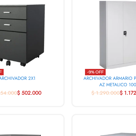
F
-9% OFF
ARCHIVADOR 2X1
ARCHIVADOR ARMARIO 
AZ METALICO 10
54.000
$
502.000
$
1.290.000
$
1.172
ARRITO
AL CARRITO
QUICKVIEW
QUICK