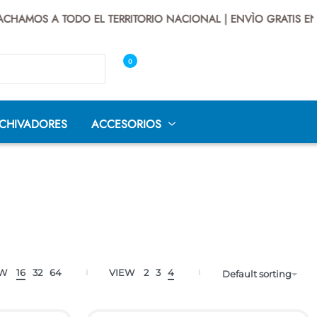
AMOS A TODO EL TERRITORIO NACIONAL | ENVÌO GRATIS EN B
0
CHIVADORES
ACCESORIOS
DE
SILLAS
SILLAS
SILLAS
O
INTERLOCUTOR
OPERATIVAS
UNIVERSITARIAS
LLAS GAMER
CUEROTEX
SILLAS SECRETARIA
AS
W
16
32
64
VIEW
2
3
4
Default sorting