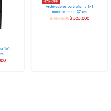
-17% OFF
Archivadores para oficina 1×1
metálico frente 37 cm
$
608.000
$
505.000
AL CARRITO
QUICKVIEW
ina 1×1
 cm
000
VIEW