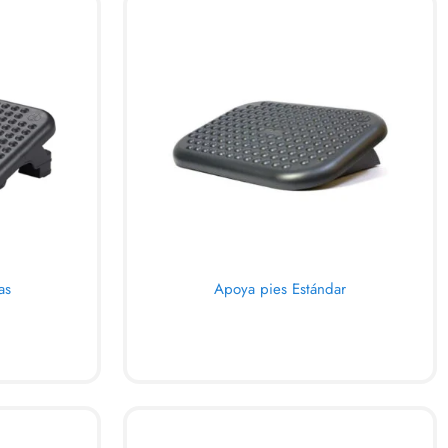
as
Apoya pies Estándar
AL CARRITO
VIEW
QUICKVIEW
REPUESTOS Y ACCESORIOS
SALA DE ESPERA