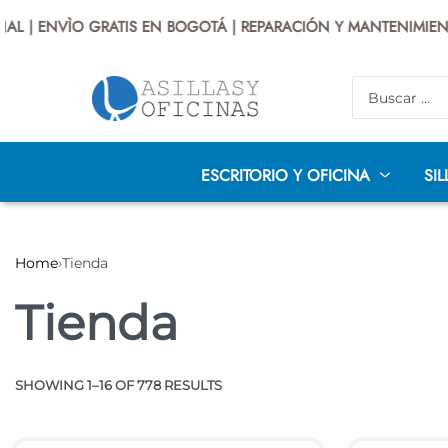
| ENVÌO GRATIS EN BOGOTÁ | REPARACIÓN Y MANTENIMIENTO 
ESCRITORIO Y OFICINA
SIL
Home
›
Tienda
Tienda
AUDITORIO
DISEÑO
INFANTILES
P
SILLAS PRESIDENTE
SILLAS GERENCIALES
EJECUTIV
SHOWING 1–16 OF 778 RESULTS