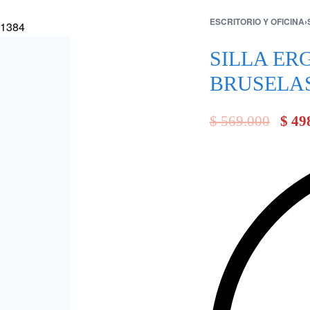
ESCRITORIO Y OFICINA
›
SILLA E
BRUSELAS
$
$
655.000
529.000
$
$
614.000
484.000
$
569.000
$
49