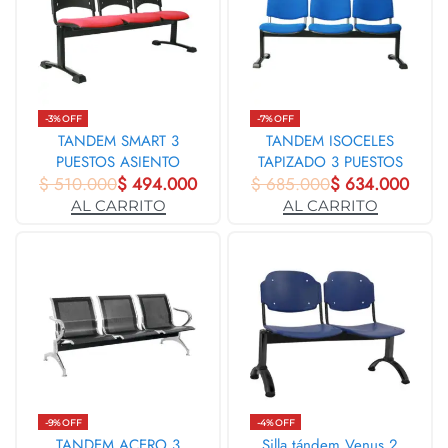
-3% OFF
-7% OFF
TANDEM SMART 3
TANDEM ISOCELES
PUESTOS ASIENTO
TAPIZADO 3 PUESTOS
$
510.000
TAPIZADO 6646
$
494.000
$
685.000
6616
$
634.000
AL CARRITO
AL CARRITO
-9% OFF
-4% OFF
TANDEM ACERO 3
Silla tándem Venus 2