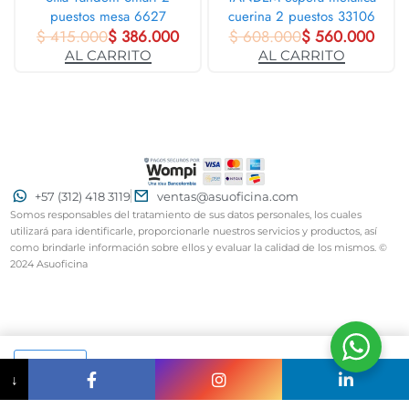
puestos mesa 6627
cuerina 2 puestos 33106
$
415.000
$
386.000
$
608.000
$
560.000
AL CARRITO
AL CARRITO
+57 (312) 418 3119
ventas@asuoficina.com
Somos responsables del tratamiento de sus datos personales, los cuales
utilizará para identificarle, proporcionarle nuestros servicios y productos, así
como brindarle información sobre ellos y evaluar la calidad de los mismos. ©
2024 Asuoficina
AL CARRITO
↓