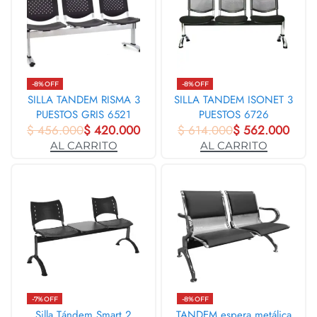
-8% OFF
-8% OFF
SILLA TANDEM RISMA 3
SILLA TANDEM ISONET 3
PUESTOS GRIS 6521
PUESTOS 6726
$
456.000
$
420.000
$
614.000
$
562.000
AL CARRITO
AL CARRITO
-7% OFF
-8% OFF
Silla Tándem Smart 2
TANDEM espera metálica