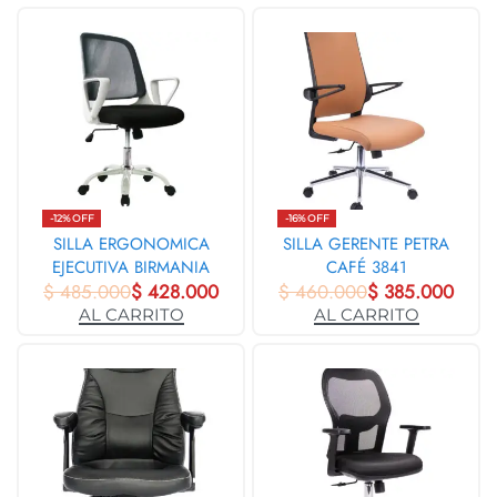
-12% OFF
-16% OFF
SILLA ERGONOMICA
SILLA GERENTE PETRA
EJECUTIVA BIRMANIA
CAFÉ 3841
MARCO BLANCO 31380
$
485.000
$
428.000
$
460.000
$
385.000
AL CARRITO
AL CARRITO