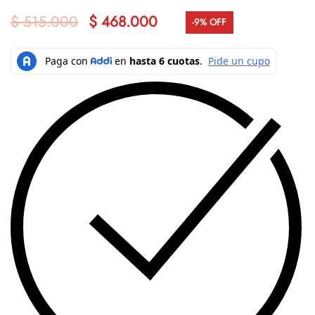
$
515.000
$
468.000
-9% OFF