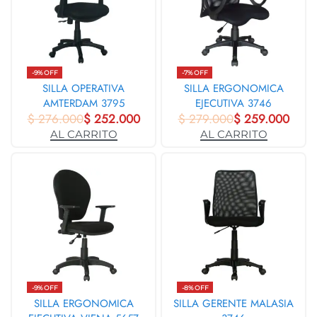
-9% OFF
-7% OFF
SILLA OPERATIVA
SILLA ERGONOMICA
AMTERDAM 3795
EJECUTIVA 3746
$
276.000
$
252.000
$
279.000
$
259.000
AL CARRITO
AL CARRITO
-9% OFF
-8% OFF
SILLA ERGONOMICA
SILLA GERENTE MALASIA