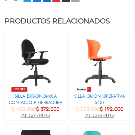
PRODUCTOS RELACIONADOS
-12% OFF
-16% OFF
Nuevo
SILLA ERGONOMICA
SILLA ORION OPERATIVA
CONTACTO P HERRADURA
5421
$
422.000
MEDIA 5513
$
372.000
$
228.000
$
192.000
AL CARRITO
AL CARRITO