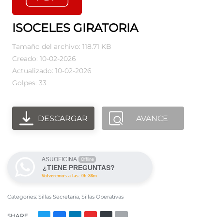
ISOCELES GIRATORIA
Tamaño del archivo: 118.71 KB
Creado: 10-02-2026
Actualizado: 10-02-2026
Golpes: 33
DESCARGAR
AVANCE
ASUOFICINA
Offline
¿TIENE PREGUNTAS?
Volveremos a las: 0h:36m
Categories:
Sillas Secretaria
,
Sillas Operativas
SHARE