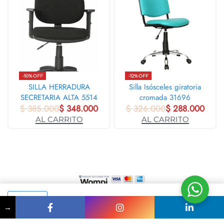
-10% OFF
-12% OFF
SILLA HERRADURA
Silla Isósceles giratoria
SECRETARIA ALTA 5514
cromada 31696
$
385.000
$
348.000
$
326.000
$
288.000
AL CARRITO
AL CARRITO
+57 (312) 418 3119
ventas@asuoficina.com
AL CARRITO
→
Somos responsables del tratamiento de sus datos personales, los cuales
utilizará para identificarle, proporcionarle nuestros servicios y productos, así