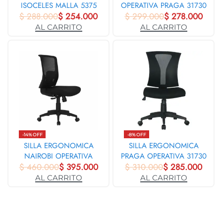
ISOCELES MALLA 5375
OPERATIVA PRAGA 31730
$
288.000
$
254.000
$
299.000
$
278.000
AL CARRITO
AL CARRITO
-14% OFF
-8% OFF
SILLA ERGONOMICA
SILLA ERGONOMICA
NAIROBI OPERATIVA
PRAGA OPERATIVA 31730
$
460.000
NYLON SIN BRAZOS
$
395.000
$
310.000
$
285.000
31740
AL CARRITO
AL CARRITO