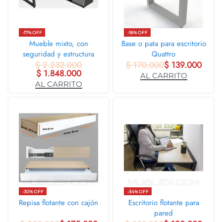
-17% OFF
-18% OFF
Mueble mixto, con
Base o pata para escritorio
seguridad y estructura
Quattro
$
2.232.000
metálica
$
170.000
$
139.000
$
1.848.000
AL CARRITO
AL CARRITO
-30% OFF
-34% OFF
Repisa flotante con cajón
Escritorio flotante para
pared