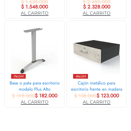
$
1.635.000
$
2.450.000
$
1.548.000
$
2.328.000
AL CARRITO
AL CARRITO
-7% OFF
-11% OFF
Base o pata para escritorio
Cajón metálico para
modelo Plus Alto
escritorio frente en madera
$
195.000
$
182.000
$
con llave de seguridad
138.000
$
123.000
AL CARRITO
AL CARRITO